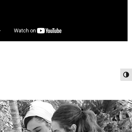
פעל/כבה ניגודיות גבוהה