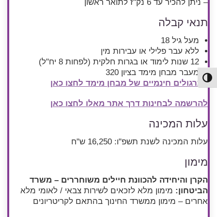
– ניתן להכיר עד 6 נק"ז לתואר ראשון
תנאי קבלה
מעל גיל 18
ללא עבר פלילי או עבירות מין
12 שנות לימוד או בגרות חלקית (לפחות 8 יח"ל)
מעבר מבחן מימד בציון 320
פעל/כבה ניגודיות גבוהה
לתרגולים חינמיים של מבחן מימד לחצו כאן
להרשמה לבחינות דרך אתר מאלו לחצו כאן
עלות המכינה
עלות המכינה לשנת תשפ"ו: 16,250 ש"ח
מימון
הקרן והיחידה להכוונת חיילים משוחררים – משרד
הביטחון:
מימון מלא לזכאים לשירות צבאי / לאומי מלא
אחרים – מימון ממשרד החינוך בהתאם לקריטריונים