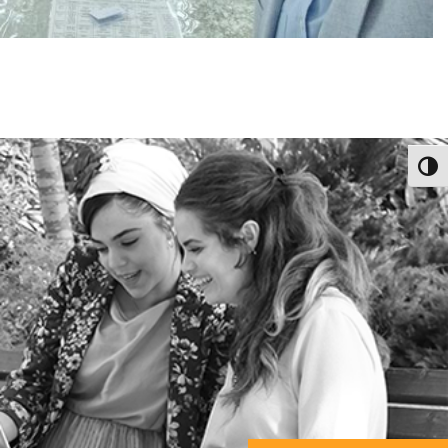
פעל/כבה ניגודיות גבוהה