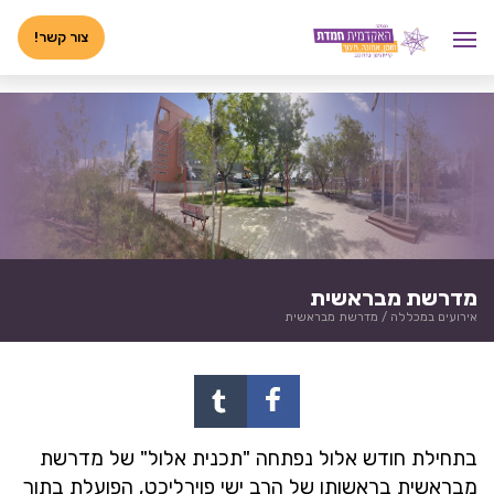
לג
<-- 02072025 -->
תוכן
צור קשר!
מדרשת מבראשית
אירועים במכללה
/
מדרשת מבראשית
בתחילת חודש אלול נפתחה "תכנית אלול" של מדרשת
מבראשית בראשותו של הרב ישי פוירליכט, הפועלת בתוך