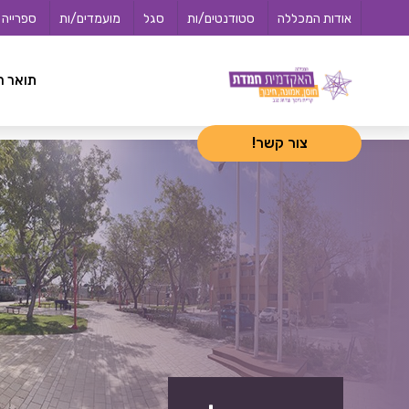
לג
<-- 02072025 -->
אודות המכללה
סטודנטים/ות
סגל
מועמדים/ות
ספרייה
תוכן
תואר ר
צור קשר!