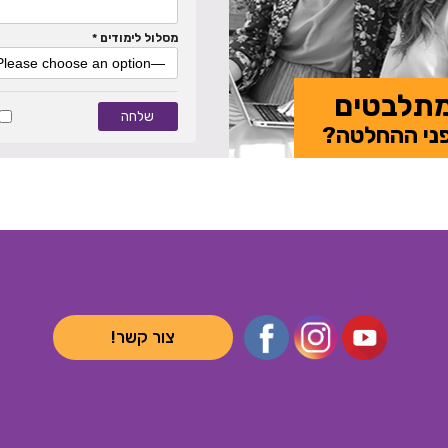
מסלול לימודים *
תלבטים
ני ההחלטה?
צור קשר!