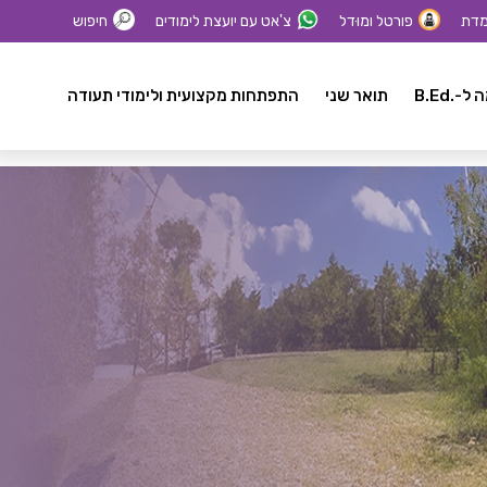
מדת
פורטל ומוּדל
צ'אט עם יועצת לימודים
חיפוש
-.B.Ed
תואר שני
התפתחות מקצועית ולימודי תעודה