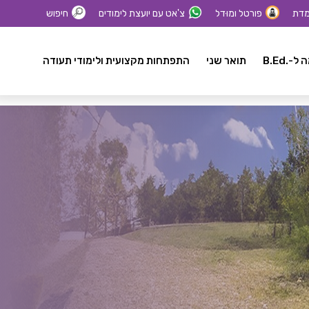
מדת
פורטל ומוּדל
צ'אט עם יועצת לימודים
חיפוש
-.B.Ed
תואר שני
התפתחות מקצועית ולימודי תעודה