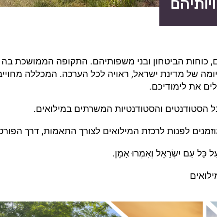
יותיהם
ם, כוחות הביטחון ובני משפותיהם. התקופה הממושכת בה 
ומה של מדינת ישראל, ראויה לכל הערכה. המכללה מחויי
ם את לימודיכם.
ל הסטודנטים והסטודנטיות המשרתים במילואים.
מנים לפנות לרכזת המילואים לצורך התאמות, דרך הפור
ַל כָּל עַם יִשְׂרָאֵל וְאִמְרוּ אָמֵן.
ילואים