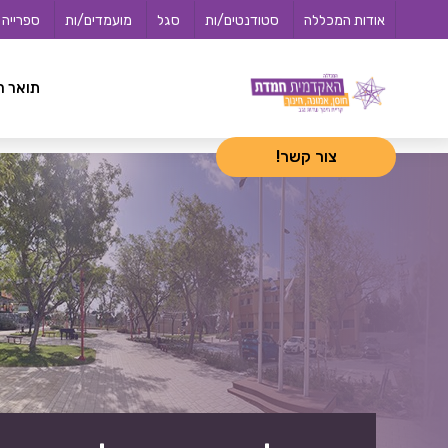
לג
<-- 02072025 -->
אודות המכללה
סטודנטים/ות
סגל
מועמדים/ות
ספרייה
תוכן
תואר ר
צור קשר!