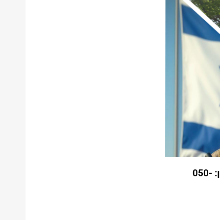
להזכירכם, ד"ר עידית חזות היא רכזת המילואים לכל שאלה והגשת בקשה להתאמה. מס' הטלפון: 050-