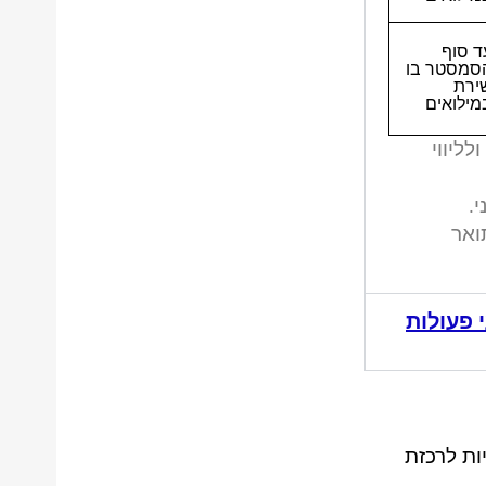
ד סוף
סמסטר בו
ירת
מילואים
ליווי
ר ראשון ול-2 קורסים בתואר
 פעולות
ות לרכזת