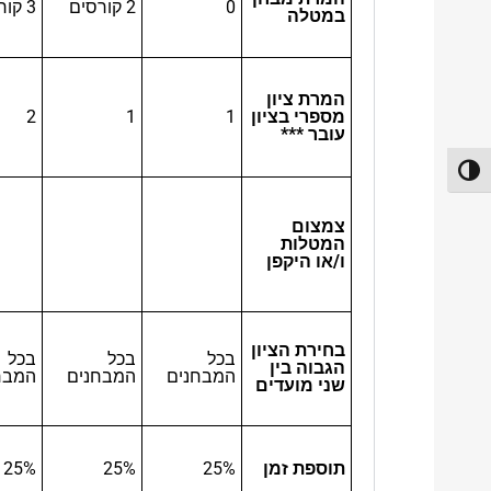
0
2 קורסים
3 קורסים
במטלה
המרת ציון
מספרי בציון
1
1
2
עובר ***
פעל/כבה ניגודיות גבוהה
צמצום
המטלות
ו/או היקפן
בחירת הציון
בכל
בכל
בכל
הגבוה בין
המבחנים
המבחנים
המבח
שני מועדים
תוספת זמן
25%
25%
25%