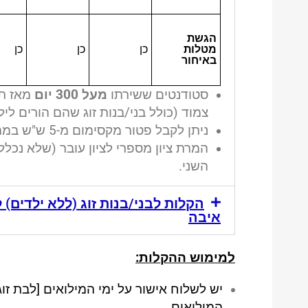
הגשת
מטלות
כן
כן
כן
באיחור
סטודנטים ששירתו
מעל 300 יום
מאז תח
צמוד (כולל בני/בנות זוג שהם הורים לילדי
ניתן לקבל פטור מקסימום מ-5 ש"ש במהלך כל התואר בלימודים לתואר ראשון ו-2 ש"ש בתואר השני.
השני.
הקלות לבני/בנות זוג (ללא ילדים) 
איבה
למימוש ההקלות:
יש לשלוח אישור על ימי המילואים [לבת זו
המילואים.