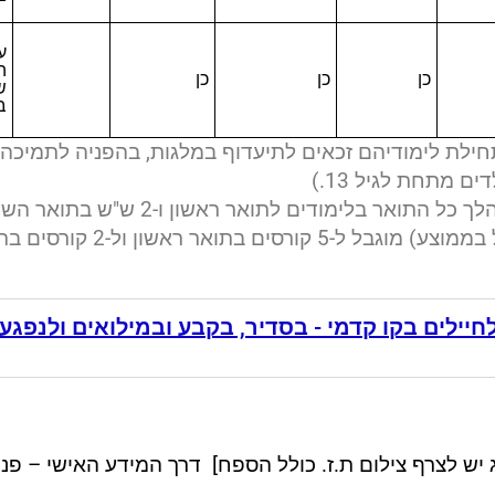
ע
ה
כן
כן
כן
ש
ב
ילת לימודיהם זכאים לתיעדוף במלגות, בהפניה לתמיכה ול
ם מתחת לגיל 13.)
המרת ציון מספרי לציון עובר (שלא נכלל בממוצע) מוגבל ל-5 קורסים בתוא
לחיילים בקו קדמי - בסדיר, בקבע ובמילואים ולנפגעי
ג יש לצרף צילום ת.ז. כולל הספח] דרך המידע האישי – פני