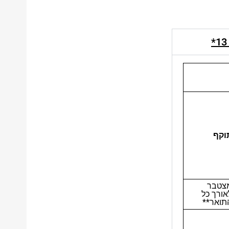
וקף
צטבר
אורך כל
תואר**