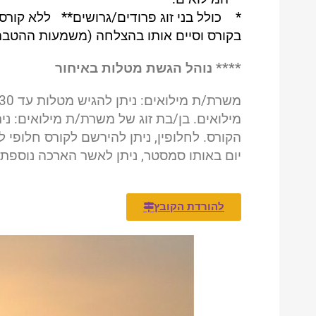
* כולל בני זוג פרודים/גרושים
** ללא קורס
בקורס וסיים אותו בהצלחה (משמעות ההטבה כ
**** נוהל הגשת מטלות באיחור
מילואים.
הקורס. לחלופין, ניתן להירשם לקורס חלופי
יום באותו סמסטר, ניתן לאשר הארכה נוספת (עד 60–45 ימים) לפי שיקול דעת ראש/ת
להורדת הקובץ