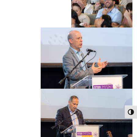
פעל/כבה ניגודיות גבוהה