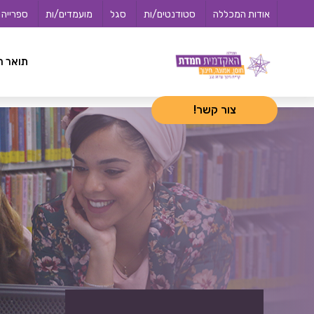
לג
<-- 02072025 -->
אודות המכללה
סטודנטים/ות
סגל
מועמדים/ות
ספרייה
תוכן
תואר ר
צור קשר!