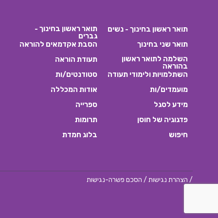
תואר ראשון בחינוך -
תואר ראשון בחינוך - נשים
גברים
תואר שני בחינוך
הסבת אקדמאים להוראה
השלמה לתואר ראשון
תעודת הוראה
בהוראה
השתלמויות ולימודי תעודה
סטודנטים/ות
מועמדים/ות
אודות המכללה
מידע לסגל
ספרייה
פדגוגיה של חוסן
תרומות
חיפוש
בלוג חמדת
/
הצהרת נגישות
/
הסכם פשרה-נגישות