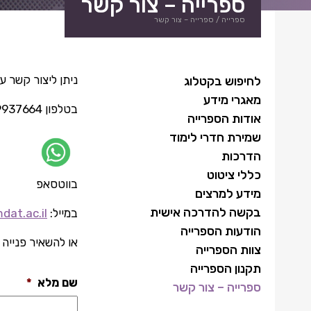
ספרייה – צור קשר
ספרייה
/
ספרייה – צור קשר
ניתן ליצור קשר 
לחיפוש בקטלוג
מאגרי מידע
בטלפון 08-9937664
אודות הספרייה
שמירת חדרי לימוד
הדרכות
כללי ציטוט
בווטסאפ
מידע למרצים
בקשה להדרכה אישית
במייל:
dat.ac.il
הודעות הספרייה
או להשאיר פנייה 
צוות הספרייה
תקנון הספרייה
שם מלא
*
ספרייה – צור קשר