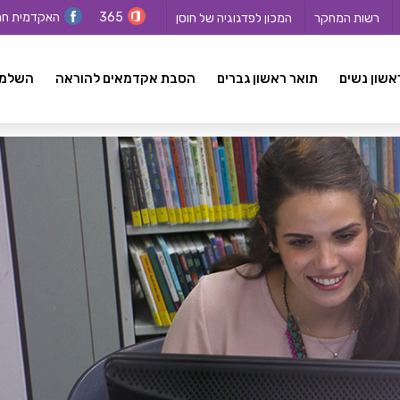
365
האקדמית ח
רשות המחקר
המכון לפדגוגיה של חוסן
אשון נשים
תואר ראשון גברים
הסבת אקדמאים להוראה
השלמה ל