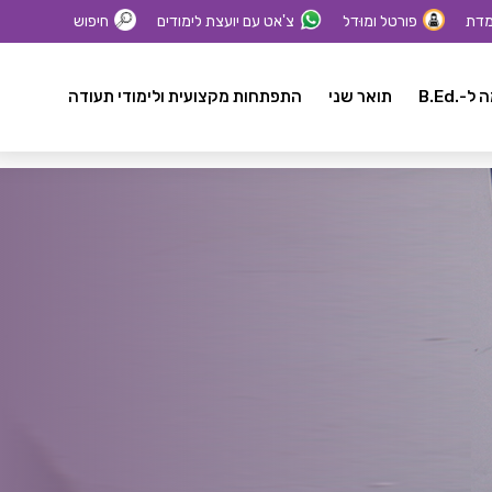
מדת
פורטל ומוּדל
צ'אט עם יועצת לימודים
חיפוש
-.B.Ed
תואר שני
התפתחות מקצועית ולימודי תעודה