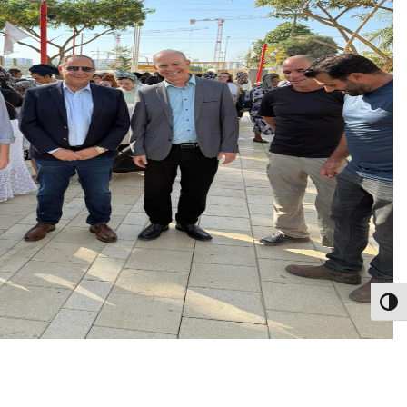
פעל/כבה ניגודיות גבוהה