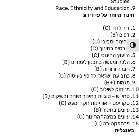
Studies
Race, Ethnicity and Education
חינוך מיוחד על פי דירוג
דור לדור (C)
דפים (B)
החינוך וסביבו (C)
פעל/כבה ניגודיות גבוהה
היבטים בחינוך (C)
הייעוץ החינוכי (C)
הלכה ומעשה בתכנון לימודים (B)
חברה ורווחה (B)
כתב עת ישראלי לריפוי בעיסוק (C)
מגמות (+B)
מניתוק לשילוב (C)
סחי”ש – סוגיות בחינוך מיוחד ובשיקום (B)
סקריפט – אוריינות חקר ומעש (C)
עיונים בחינוך (B)
עיונים במינהל החינוך (C)
פרספקטיבה (C)
באנגלית