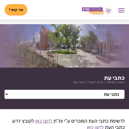
לג
<-- 02072025 -->
תוכן
צור קשר!
כתבי עת
רשות המחקר
/
מידע לסגל
/
כתבי עת
לרשימת כתבי העת המוכרים ע”י ות”ת
לחצו כאן
לקובץ דרוג
כתבי העת
לחצו כאן