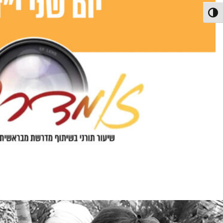
פעל/כבה ניגודיות גבוהה