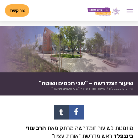
לג
<-- 02072025 -->
תוכן
צור קשר!
שיעור זומדרשה – "שני חכמים ושוטה"
אירועים במכללה
/
שיעור זומדרשה – "שני חכמים ושוטה"
מוזמנות לשיעור זומדרשה מרתק מאת
הרב עוזי
ביננפלד
ראש מדרשת "אורות עציון"