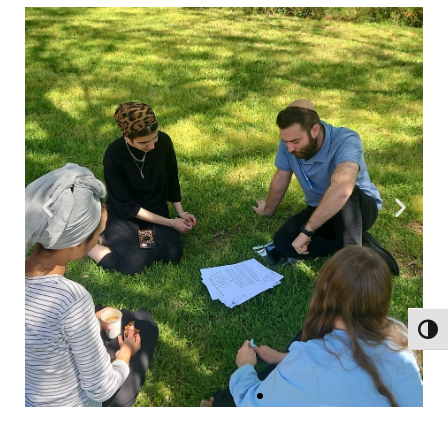
פעל/כבה ניגודיות גבוהה