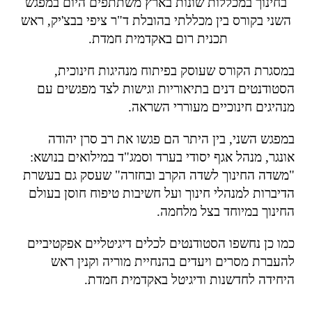
בחינוך במכללות שונות בארץ משתתפים היום במפגש
השני בקורס בין מכללתי בהובלת
ד"ר ציפי בבצ'יק,
ראש
תכנית רום באקדמית חמדת.
במסגרת הקורס שעוסק בפיתוח מנהיגות חינוכית,
הסטודנטים דנים בתיאוריות וגישות לצד מפגשים עם
מנהיגים חינוכיים מעוררי השראה.
במפגש השני, בין היתר הם פגשו את
רב סרן יהודה
אונגר
,
מנהל אגף יסודי בערד וסמג"ד במילואים בנושא:
"משדה החינוך לשדה הקרב ובחזרה
" שעסק גם בעשרת
הדיברות למנהלי חינוך ועל חשיבות טיפוח חוסן בעולם
החינוך במיוחד בצל מלחמה.
כמו כן נחשפו הסטודנטים לכלים דיגיטליים אפקטיביים
להעברת מסרים ויעדים בהנחיית
מוריה וקנין
ראש
היחידה לחדשנות ודיגיטל באקדמית חמדת.