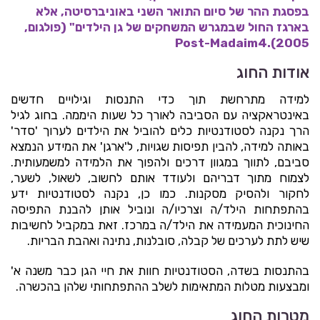
בפסגת ההר של סיום התואר השני באוניברסיטה, אלא
בארגז החול שבמגרש המשחקים של גן הילדים" (פולגום,
2005).Post-Madaim4
אודות החוג
למידה מתרחשת תוך כדי התנסות וגילויים חדשים
באינטראקציה עם הסביבה לאורך כל שעות היממה. בחוג לגיל
הרך נקנה לסטודנטיות כלים להוביל את הילדים לערוך 'סדר'
באותה למידה, להבין תפיסות שגויות, ל'ארגן' את המידע הנמצא
סביבם, לתווך במגוון דרכים ולהפוך את הלמידה למשמעותית.
לצמוח מתוך דבריהם ולעודד אותם לחשוב, לשאול, לשער,
לחקור ולהסיק מסקנות. כמו כן, נקנה לסטודנטיות ידע
בהתפתחות הילד/ה וצרכיו/ה ונוביל אותן להבנת התפיסה
החינוכית המעמידה את הילד/ה במרכז. זאת במקביל לחשיבות
שיש לתת לערכים של קבלה, סובלנות, נתינה ואהבת הבריות.
בהתנסות בשדה, הסטודנטיות חוות את חיי הגן כבר משנה א'
ומבצעות מטלות המתאימות לשלב ההתפתחותי שלהן בהכשרה.
מטרות החוג