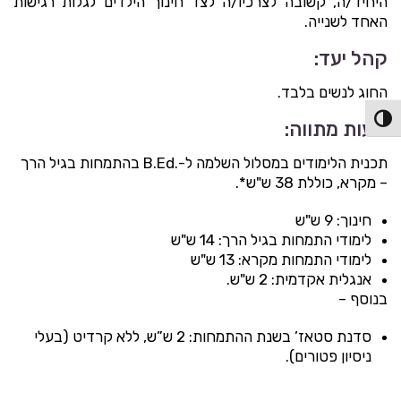
היחיד/ה, קשובה לצרכיו/ה לצד חינוך הילדים לגלות רגישות
האחד לשנייה.
קהל יעד:
החוג לנשים בלבד.
פעל/כבה ניגודיות גבוהה
שעות מתווה:
תכנית הלימודים במסלול השלמה ל-.B.Ed בהתמחות בגיל הרך
– מקרא, כוללת 38 ש"ש*.
חינוך: 9 ש"ש
לימודי התמחות בגיל הרך: 14 ש"ש
לימודי התמחות מקרא: 13 ש"ש
אנגלית אקדמית: 2 ש"ש.
בנוסף –
סדנת סטאז’ בשנת ההתמחות: 2 ש”ש, ללא קרדיט (בעלי
ניסיון פטורים).