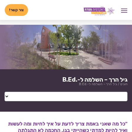
לג
<-- 02072025 -->
תוכן
צור קשר!
גיל הרך – השלמה ל-.B.Ed
חוגים
/
גיל הרך – השלמה ל-.B.Ed
"כל מה שאני באמת צריך לדעת על איך לחיות ומה לעשות
ואיך להיות למדתי כשהייתי בגן, החכמה לא התגלתה