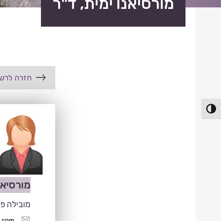
מורסיאנו ימית, ד"ר
חזרה לרשי
פעל/כבה ניגודיות גבוהה
מורסיאנ
מובילה פד
l.com