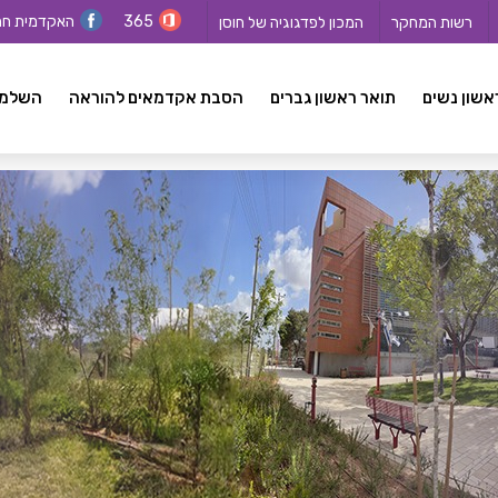
365
האקדמית ח
רשות המחקר
המכון לפדגוגיה של חוסן
אשון נשים
תואר ראשון גברים
הסבת אקדמאים להוראה
השלמה ל