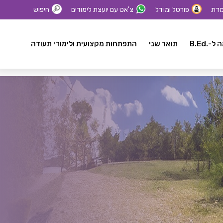
מדת
פורטל ומוּדל
צ'אט עם יועצת לימודים
חיפוש
-.B.Ed
תואר שני
התפתחות מקצועית ולימודי תעודה