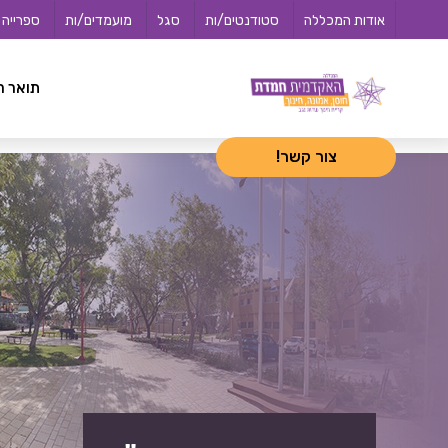
לג
<-- 02072025 -->
אודות המכללה
סטודנטים/ות
סגל
מועמדים/ות
ספרייה
תוכן
תואר ר
צור קשר!