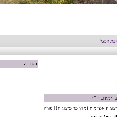
מת הסגל
השכלה
ו ימית, ד"ר
גוגית אקדמית (מדריכה פדגוגית) | מורה
yamityy2@gmai