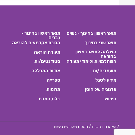
תואר ראשון בחינוך -
תואר ראשון בחינוך - נשים
גברים
תואר שני בחינוך
הסבת אקדמאים להוראה
השלמה לתואר ראשון
תעודת הוראה
בהוראה
השתלמויות ולימודי תעודה
סטודנטים/ות
מועמדים/ות
אודות המכללה
מידע לסגל
ספרייה
פדגוגיה של חוסן
תרומות
חיפוש
בלוג חמדת
/
הצהרת נגישות
/
הסכם פשרה-נגישות