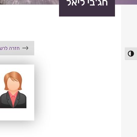
חג'בי ליאל
חזרה לרשי
פעל/כבה ניגודיות גבוהה