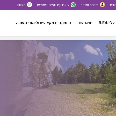
מדת
פורטל ומוּדל
צ'אט עם יועצת לימודים
חיפוש
-.B.Ed
תואר שני
התפתחות מקצועית ולימודי תעודה