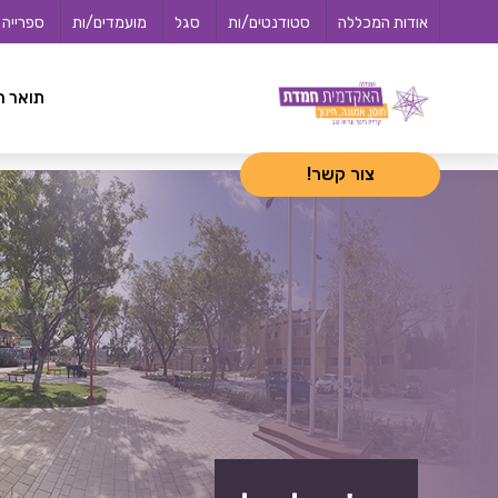
לג
<-- 02072025 -->
אודות המכללה
סטודנטים/ות
סגל
מועמדים/ות
ספרייה
תוכן
תואר ר
צור קשר!