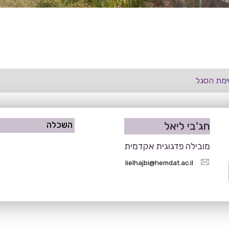
מת הסגל
חג'בי ליאל
השכלה
מובילה פדגוגית אקדמית
lielhajbi@hemdat.ac.il