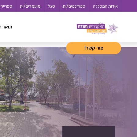
לג
<-- 02072025 -->
אודות המכללה
סטודנטים/ות
סגל
מועמדים/ות
ספרייה
תוכן
תואר ר
צור קשר!