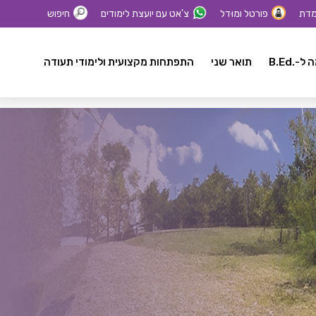
מדת
פורטל ומוּדל
צ'אט עם יועצת לימודים
חיפוש
-.B.Ed
תואר שני
התפתחות מקצועית ולימודי תעודה