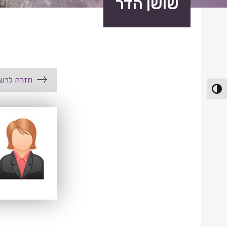
שושן הדר
חזרה לרשי
פעל/כבה ניגודיות גבוהה