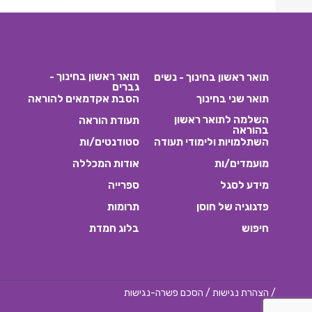
תואר ראשון בחינוך -
תואר ראשון בחינוך - נשים
גברים
תואר שני בחינוך
הסבת אקדמאים להוראה
השלמה לתואר ראשון
תעודת הוראה
בהוראה
השתלמויות ולימודי תעודה
סטודנטים/ות
מועמדים/ות
אודות המכללה
מידע לסגל
ספרייה
פדגוגיה של חוסן
תרומות
חיפוש
בלוג חמדת
/
הצהרת נגישות
/
הסכם פשרה-נגישות