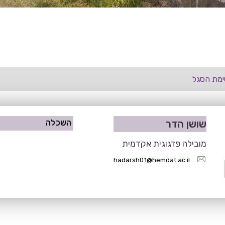
מת הסגל
שושן הדר
השכלה
מובילה פדגוגית אקדמית
hadarsh01@hemdat.ac.il