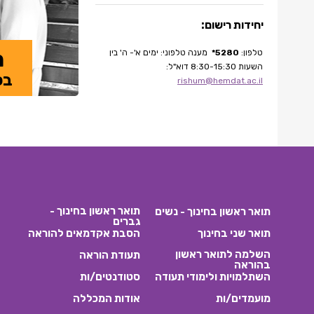
יחידות רישום:
מ
טלפון:
5280*
מענה טלפוני: ימים א'- ה' בין
השעות 8:30-15:30
דוא"ל:
בפ
rishum@hemdat.ac.il
תואר ראשון בחינוך -
תואר ראשון בחינוך - נשים
גברים
תואר שני בחינוך
הסבת אקדמאים להוראה
השלמה לתואר ראשון
תעודת הוראה
בהוראה
השתלמויות ולימודי תעודה
סטודנטים/ות
מועמדים/ות
אודות המכללה