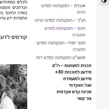
פעל/כבה ניגודיות גבוהה
ולכלים המתחדשים
אנגלית -
הפקולטה למדעי
הנרחבים והמגוו
הרוח
בשדה החינוך בא
הלומדות ידע עדכנ
תנ"ך -
הפקולטה למדעי הרוח
חינוך -
הפקולטה למדעי
החברה
קורסים לדוג
חינוך יסודי-
הפקולטה למדעי
החברה
תושב"ע
הפקולטה למדעי רוח
תכנית למצוינוּת – רו"ם
מידעון לתוכניות 30+
מידעון למועמדת
סגל האקדמי
מכינה קדם אקדמית
צור קשר