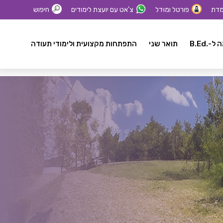
מדת
פורטל ומוּדל
צ'אט עם יועצת לימודים
חיפוש
-.B.Ed
תואר שני
התפתחות מקצועית ולימודי תעודה