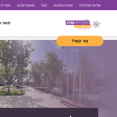
לג
<-- 02072025 -->
אודות המכללה
סטודנטים/ות
סגל
מועמדים/ות
ספרייה
תוכן
תואר ר
צור קשר!