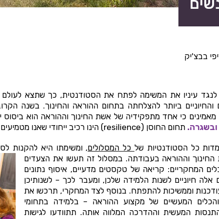
נשים
פי בבצ'יק
 לנגד עיניו את המשימה לפתח את הסטודנטית, כך שתצא לעולם 
 והחיוניים ביותר להצלחתה בתחום ההוראה והחינוך.
בשנה הקרובה
 מאמינים כי אחד מתפקידיה של אשת החינוך וההוראה הוא ביסוס 
 ובשגרה
.
תחום
החוסן
(resilience) הינו רכיב ייחודי שאנו מטמיעים במכללה.
דות כל הסטודנטיות של
כל המסלולים
, ומשימתו היא להקנות לסט
החינוך וההוראה בעבודתה.
במסלול זה תעשו את הצעדים
ים המחקריים: קריאה של טקסטים מדעיים, איסוף נתונים
ם אלה חיוניים לשנות הלמידה שלכן, ומעבר לכך – לשנותיכן
ודכנות וממשיכות להתפתח.
בנוסף לצד המחקרי, תרכשו את
והכלים המעשיים של מקצוע ההוראה – בלמידה בתחומי
תנסות המעשית וההדרכה המלווה אותה.
תתוודעו לגישות