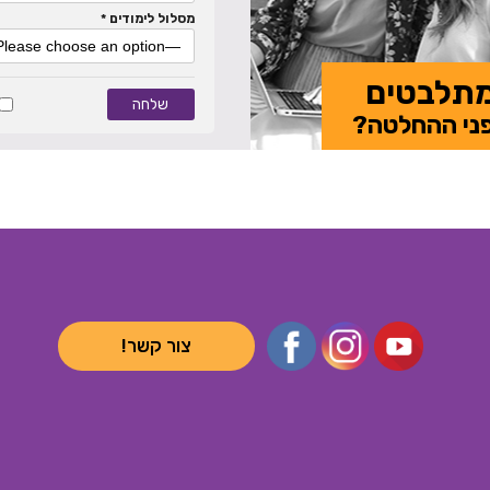
מסלול לימודים *
תלבטים
ני ההחלטה?
צור קשר!