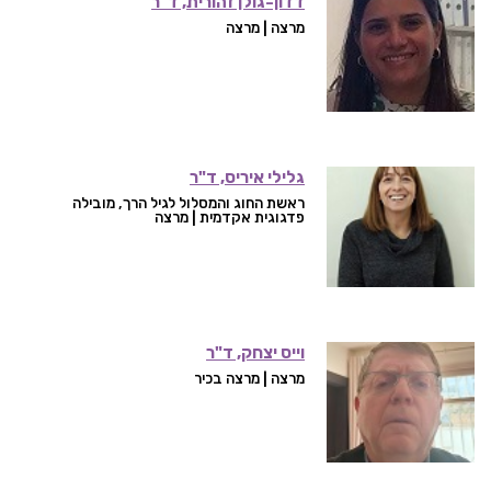
דדון-גולן זהורית, ד"ר
מרצה | מרצה
גלילי איריס, ד"ר
ראשת החוג והמסלול לגיל הרך, מובילה
פדגוגית אקדמית | מרצה
וייס יצחק, ד"ר
מרצה | מרצה בכיר