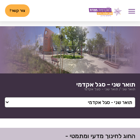
לג
<-- 02072025 -->
תוכן
צור קשר!
תואר שני – סגל אקדמי
תואר שני
/
תואר שני – סגל אקדמי
החוג לחינוך מדעי ומתמטי -