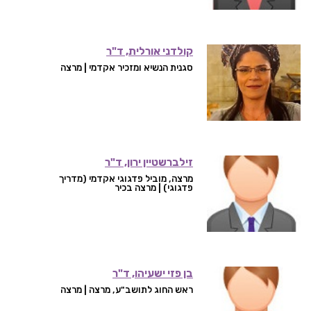
קולדני אורלית, ד"ר
סגנית הנשיא ומזכיר אקדמי | מרצה
זילברשטיין ירון, ד"ר
מרצה, מוביל פדגוגי אקדמי (מדריך
פדגוגי) | מרצה בכיר
בן פזי ישעיהו, ד"ר
ראש החוג לתושב"ע, מרצה | מרצה