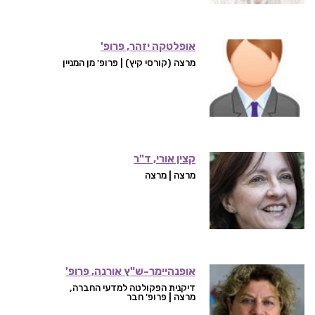
אופלטקה יזהר, פרופ'
מרצה (קורסי קיץ) | פרופ' מן המניין
קצין אורי, ד"ר
מרצה | מרצה
אופנהיימר-ש"ץ אורנה, פרופ'
דיקנית הפקולטה למדעי החברה,
מרצה | פרופ' חבר