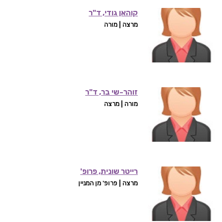
קוהאן גודי, ד"ר
מרצה | מורה
זוהר-שי בר, ד"ר
מורה | מרצה
רייטר שונית, פרופ'
מרצה | פרופ' מן המניין