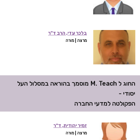
בלכר עדי, הרב ד"ר
מרצה | מורה
החוג ל M. Teach מוסמך בהוראה במסלול העל
יסודי -
הפקולטה למדעי החברה
זמיר יהודית, ד"ר
מרצה | מורה