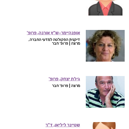
אופנהיימר-ש"ץ אורנה, פרופ'
דיקנית הפקולטה למדעי החברה,
מרצה | פרופ' חבר
גילת יצחק, פרופ'
מרצה | פרופ' חבר
שטיינר ליליאן, ד"ר